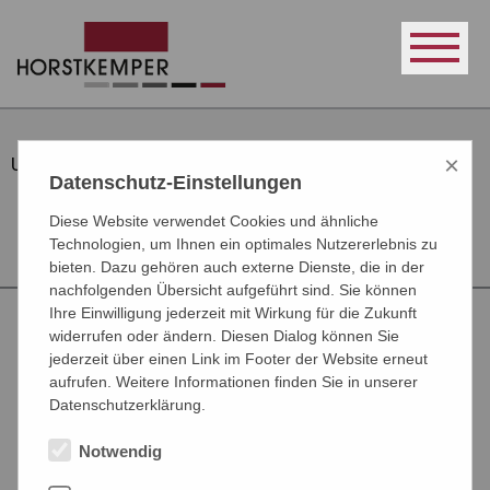
×
Unternehmen
Datenschutz-Einstellungen
Diese Website verwendet Cookies und ähnliche
Technologien, um Ihnen ein optimales Nutzererlebnis zu
bieten. Dazu gehören auch externe Dienste, die in der
nachfolgenden Übersicht aufgeführt sind. Sie können
Ihre Einwilligung jederzeit mit Wirkung für die Zukunft
widerrufen oder ändern. Diesen Dialog können Sie
HORSTKEMPER
jederzeit über einen Link im Footer der Website erneut
Maschinenbau GmbH
aufrufen. Weitere Informationen finden Sie in unserer
Löfkenfeld 65 - 33397 Rietberg
Datenschutzerklärung.
Notwendig
Tel:
+49 2944 - 9702 - 0
Fax: +49 2944 - 9702 - 33